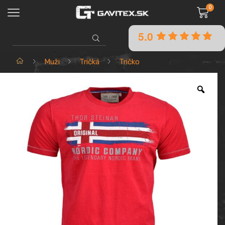
0
5.0
SEARCH
INPUT
Domov
Muži
Tričká
Tričko