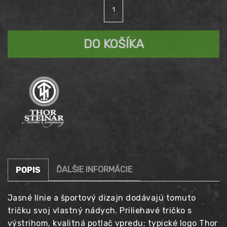
množstvo
cena
Aktuálna
Tričko
THOR
bola:
cena
STEINAR
DO KOŠÍKA
Legendary
37,90 €.
je:
29,90 €.
ĎALŠIE INFORMÁCIE
POPIS
Jasné línie a športový dizajn dodávajú tomuto
tričku svoj vlastný nádych. Priliehavé tričko s
výstrihom, kvalitná potlač vpredu; typické logo Thor