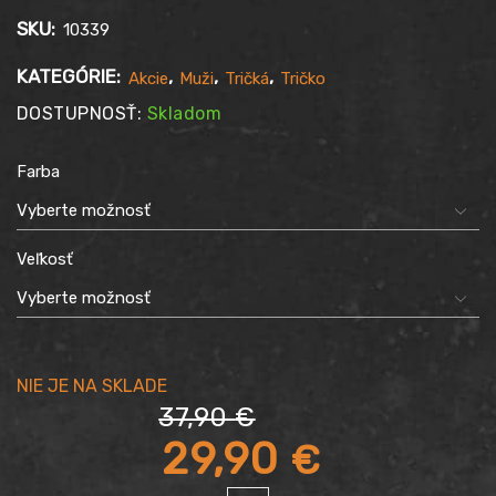
SKU:
10339
KATEGÓRIE:
,
,
,
Akcie
Muži
Tričká
Tričko
DOSTUPNOSŤ:
Skladom
Farba
Veľkosť
37,90
€
Pôvodná
29,90
€