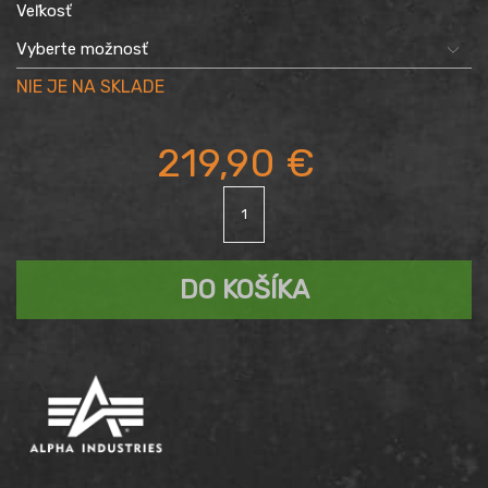
Veľkosť
219,90
€
množstvo
Bunda
ALPHA
INDUSTRIES
DO KOŠÍKA
MA-
1
D-
Tec