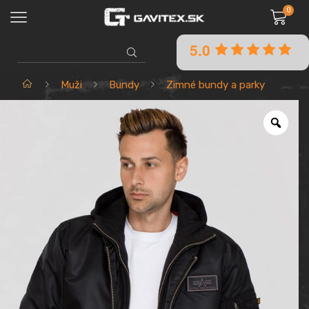
0
5.0
SEARCH
INPUT
Domov
Muži
Bundy
Zimné bundy a parky