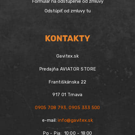
Formulár na odstúpenie od zmluvy
Odstúpiť od zmluvy tu
KONTAKTY
Gavitex.sk
Predajňa AVIATOR STORE
Františkánska 22
917 01 Trnava
0905 708 793
,
0905 333 500
e-mail:
info@gavitex.sk
Po - Pia:
10:00 - 18:00