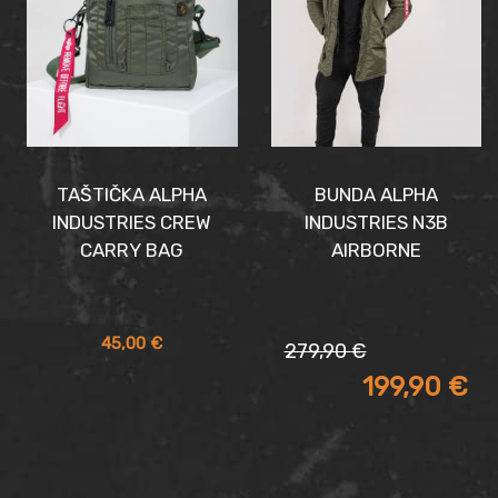
TAŠTIČKA ALPHA
BUNDA ALPHA
INDUSTRIES CREW
INDUSTRIES N3B
CARRY BAG
AIRBORNE
Pôvodná
Aktuálna
45,00
€
279,90
€
cena
cena
199,90
€
bola:
je:
279,90 €.
199,90 €.