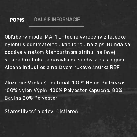
ĎALŠIE INFORMÁCIE
POPIS
Obľubený model MA-1 D-tec je vyrobený z letecké
nylónu s odnímateľnou kapucňou na zips. Bunda sa
dodáva v našom štandartnom strihu, na ľavej
strane hrudníka je nášivka na suchý zips s logom
Alpaha Industies a na ľavom rukáve šnúrka RBF.
Zloženie: Vonkajší materiál: 100% Nylon Podšívka:
100% Nylon Výplň: 100% Polyester Kapucňa: 80%
Bavlna 20% Polyester
Starostlivosť o odev: Čistiareň