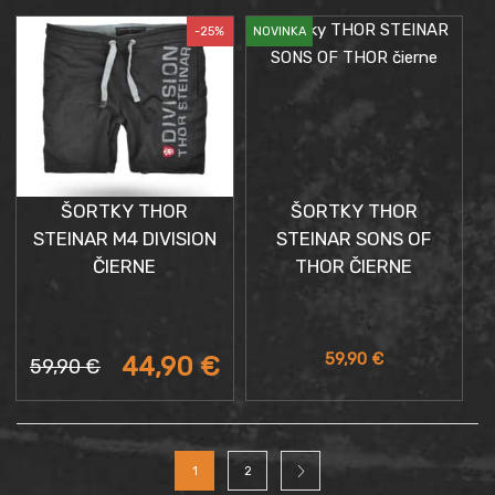
44,90 €.
59,90 €.
-25%
NOVINKA
ŠORTKY THOR
ŠORTKY THOR
STEINAR M4 DIVISION
STEINAR SONS OF
ČIERNE
THOR ČIERNE
Aktuálna
Pôvodná
59,90
€
44,90
€
59,90
€
cena
cena
je:
bola:
44,90 €.
59,90 €.
1
2