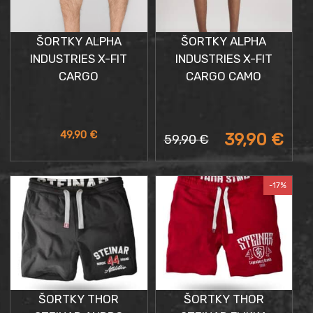
ŠORTKY ALPHA
ŠORTKY ALPHA
INDUSTRIES X-FIT
INDUSTRIES X-FIT
CARGO
CARGO CAMO
Aktuálna
Pôvodná
49,90
€
39,90
€
59,90
€
cena
cena
je:
bola:
39,90 €.
59,90 €.
-17%
ŠORTKY THOR
ŠORTKY THOR