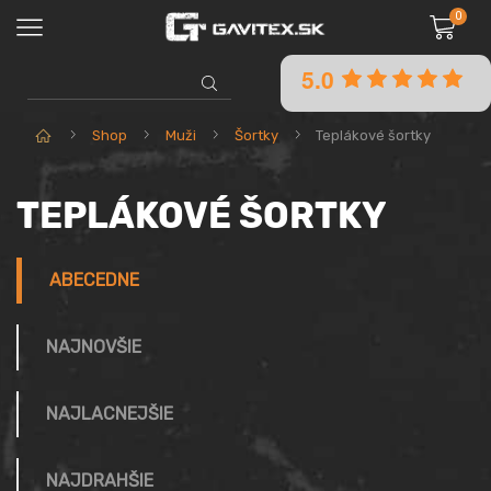
0
5.0
SEARCH
INPUT
Domov
Shop
Muži
Šortky
Teplákové šortky
TEPLÁKOVÉ ŠORTKY
ABECEDNE
NAJNOVŠIE
NAJLACNEJŠIE
NAJDRAHŠIE