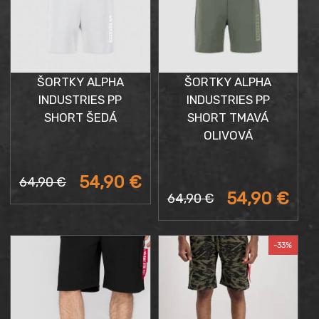
ŠORTKY ALPHA
ŠORTKY ALPHA
INDUSTRIES PP
INDUSTRIES PP
SHORT ŠEDÁ
SHORT TMAVÁ
OLIVOVÁ
Aktuálna
Pôvodná
54,90
€
64,90
€
cena
cena
Aktuálna
Pôvodná
54,90
€
64,90
€
je:
bola:
cena
cena
54,90 €.
64,90 €.
je:
bola:
54,90 €.
64,90 €.
-33%