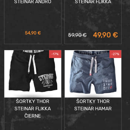
STEINAR ANDRO
STEINAR FLIKKA
Aktuálna
Pôvodná
54,90
€
49,90
€
59,90
€
cena
cena
je:
bola:
49,90 €.
59,90 €.
-17%
-27%
ŠORTKY THOR
ŠORTKY THOR
STEINAR FLIKKA
STEINAR HAMAR
ČIERNE