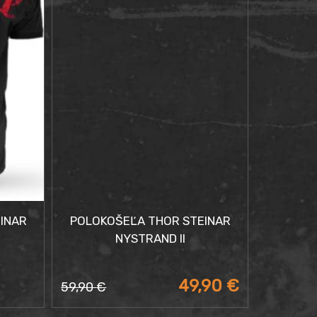
INAR
POLOKOŠEĽA THOR STEINAR
NYSTRAND II
49,90
€
59,90
€
Pôvodná
Aktuálna