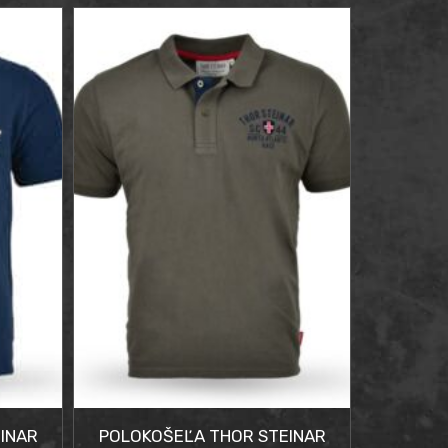
cena
cena
bola:
je:
59,90 €.
49,90 €.
INAR
POLOKOŠEĽA THOR STEINAR