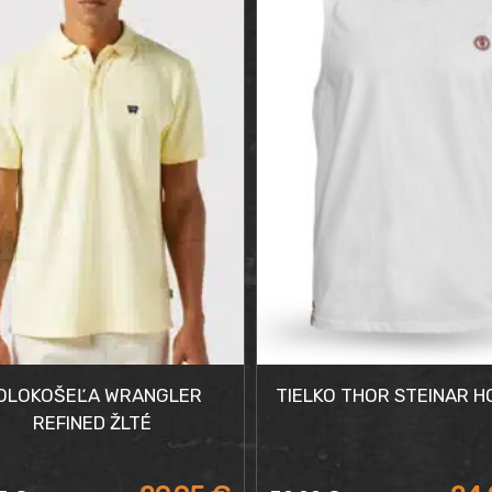
90 €.
90 €.
OLOKOŠEĽA WRANGLER
TIELKO THOR STEINAR H
REFINED ŽLTÉ