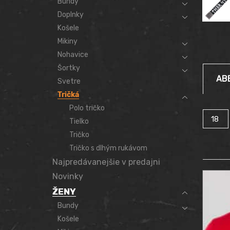
Bundy
Doplnky
Košele
Mikiny
Nohavice
Šortky
AB
Svetre
Tričká
Polo tričko
Produc
Tielko
per
Tričko
page
Tričko s dlhým rukávom
Najpredávanejšie v predajni
Novinky
ŽENY
Bundy
Košele