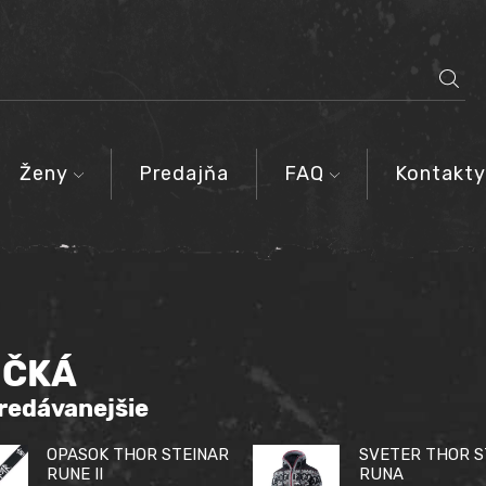
SEARCH
INPUT
Ženy
Predajňa
FAQ
Kontakty
IČKÁ
redávanejšie
OPASOK THOR STEINAR
SVETER THOR S
RUNE II
RUNA