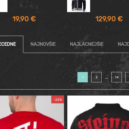
19,90
€
129,90
€
ECEDNE
NAJNOVŠIE
NAJLACNEJŠIE
NAJD
ts
…
1
2
14
-22%