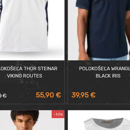
LOKOŠEĽA THOR STEINAR
POLOKOŠEĽA WRANG
VIKING ROUTES
BLACK IRIS
55,90
€
39,95
€
0
€
odná
uálna
a
a
-33%
a: