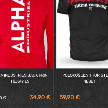
A INDUSTRIES BACK PRINT
POLOKOŠEĽA THOR STE
HEAVY LS
NESET
34,90
€
59,90
€
90
€
odná
uálna