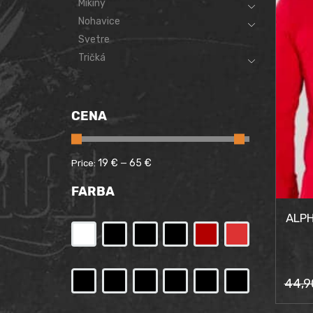
Mikiny
Nohavice
Svetre
Tričká
CENA
19 €
65 €
Price:
—
FARBA
ALPH
44,
Pôv
Akt