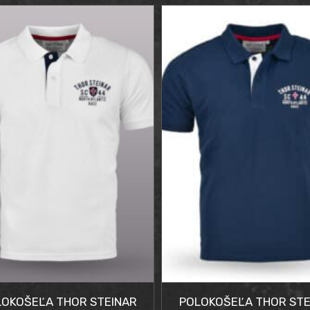
a
a
a:
90 €.
90 €.
LOKOŠEĽA THOR STEINAR
POLOKOŠEĽA THOR STE