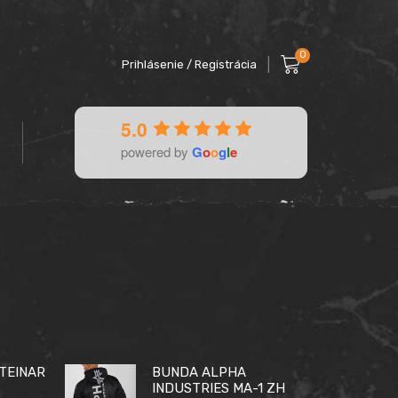
0
Prihlásenie / Registrácia
5.0
powered by
G
o
o
g
l
e
TEINAR
BUNDA ALPHA
INDUSTRIES MA-1 ZH