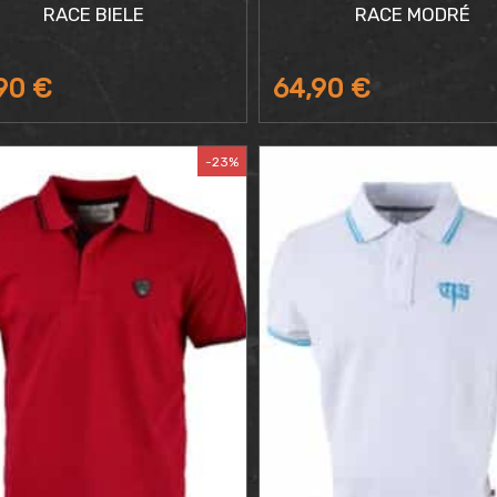
RACE BIELE
RACE MODRÉ
,90
€
64,90
€
-23%