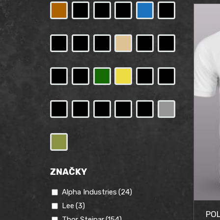
cen
cen
bol
je:
44,
34,
ZNAČKY
Alpha Industries
(24)
Lee
(3)
PO
Thor Steinar
(154)