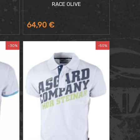
RACE OLIVE
64,90
€
-30%
-50%