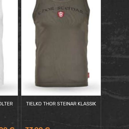
39,95 €.
29,95 €.
OLTER
TIELKO THOR STEINAR KLASSIK