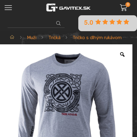
0
5.0
SEARCH
INPUT
Domov
Muži
Tričká
Tričko s dlhým rukávom