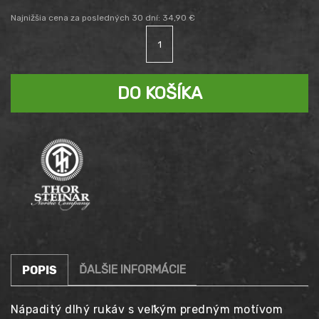
cena
Aktuálna
Najnižšia cena za posledných 30 dní:
34,90
€
množstvo
bola:
cena
Tričko
dlhý
49,90 €.
rukáv
DO KOŠÍKA
je:
1 na sklade
THOR
STEINAR
34,90 €.
Breeke
ĎALŠIE INFORMÁCIE
POPIS
Nápaditý dlhý rukáv s veľkým predným motívom