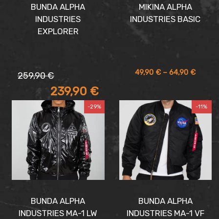
BUNDA ALPHA
MIKINA ALPHA
INDUSTRIES
INDUSTRIES BASIC
EXPLORER
Pôvodná
Aktuálna
Price
49,90
€
–
64,90
€
259,90
€
cena
cena
range:
239,90
€
bola:
je:
49,90 
259,90 €.
239,90 €.
throug
-29%
-11%
64,90 
BUNDA ALPHA
BUNDA ALPHA
INDUSTRIES MA-1 LW
INDUSTRIES MA-1 VF