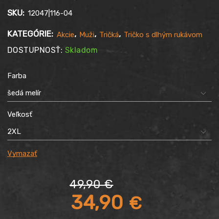
SKU:
12047|116-04
KATEGÓRIE:
,
,
,
Akcie
Muži
Tričká
Tričko s dlhým rukávom
DOSTUPNOSŤ:
Skladom
Farba
Veľkosť
Vymazať
49,90
€
Pôvodná
34,90
€