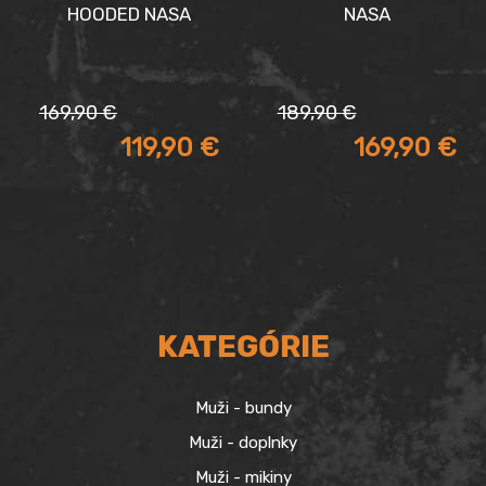
HOODED NASA
NASA
Pôvodná
Aktuálna
Pôvodná
Aktuálna
169,90
€
189,90
€
cena
cena
cena
cena
119,90
€
169,90
€
bola:
je:
bola:
je:
169,90 €.
119,90 €.
189,90 €.
169,90 €.
KATEGÓRIE
Muži - bundy
Muži - doplnky
Muži - mikiny