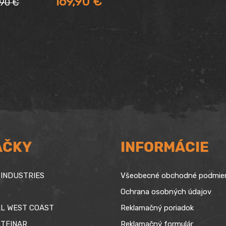
169,90
€
,90
€
vodná
tuálna
na
na
a:
,90 €.
,90 €.
AČKY
INFORMÁCIE
INDUSTRIES
Všeobecné obchodné podmie
Ochrana osobných údajov
L WEST COAST
Reklamačný poriadok
TEINAR
Reklamačný formulár