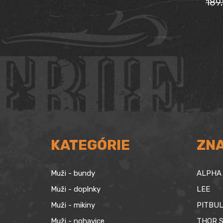
189
229,90 €.
179,90 €.
Pô
Ak
ce
ce
bol
je:
189
169
KATEGÓRIE
ZN
Muži - bundy
ALPHA 
Muži - doplnky
LEE
Muži - mikiny
PITBUL
Muži - nohavice
THOR S