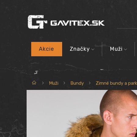
Akcie
Značky
Muži
Domov
Muži
Bundy
Zimné bundy a par