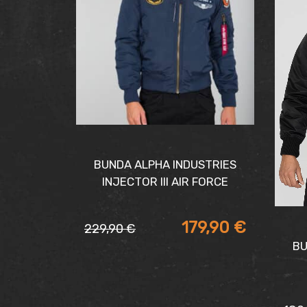
BUNDA ALPHA INDUSTRIES
INJECTOR III AIR FORCE
179,90
€
229,90
€
Pôvodná
Aktuálna
BU
cena
cena
bola:
je: