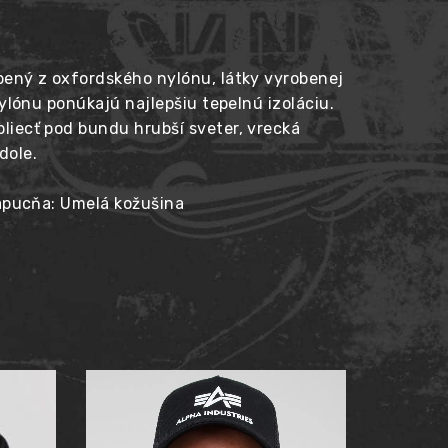
bený z oxfordského nylónu, látky vyrobenej
ylónu ponúkajú najlepšiu tepelnú izoláciu.
liecť pod bundu hrubší sveter, vrecká
dole.
Kapucňa: Umelá kožušina