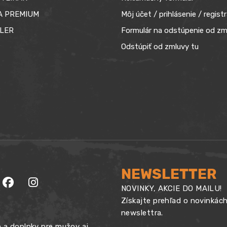
A PREMIUM
Môj účet / prihlásenie / registr
LER
Formulár na odstúpenie od zm
Odstúpiť od zmluvy tu
NEWSLETTER
NOVINKY, AKCIE DO MAILU!
Získajte prehľad o novinkác
newslettra.
 a doplnky pre mužov aj