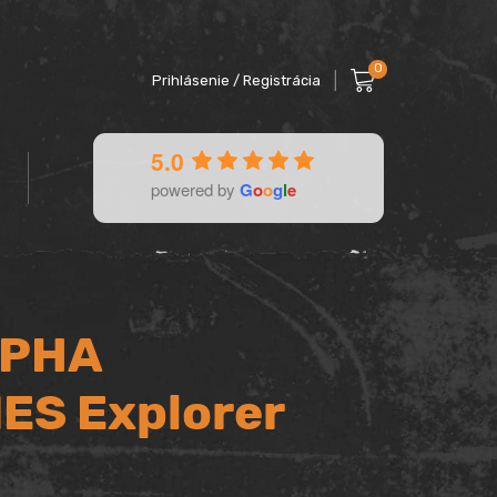
0
Prihlásenie / Registrácia
5.0
powered by
G
o
o
g
l
e
LPHA
ES Explorer