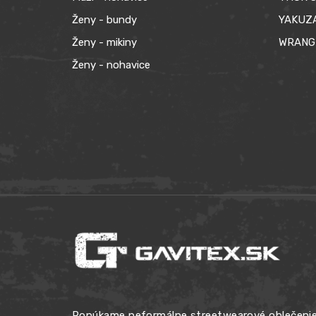
Ženy - bundy
YAKUZ
Ženy - mikiny
WRANG
Ženy - nohavice
Ponúkame neformálne streetwearové oblečenie