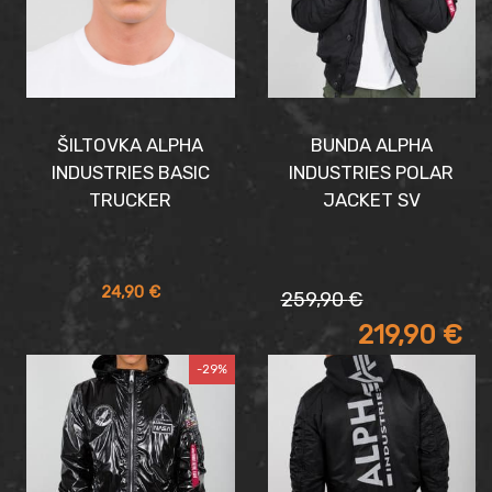
ŠILTOVKA ALPHA
BUNDA ALPHA
INDUSTRIES BASIC
INDUSTRIES POLAR
TRUCKER
JACKET SV
Pôvodná
Aktuálna
24,90
€
259,90
€
cena
cena
219,90
€
bola:
je:
259,90 €.
219,90 €.
-29%