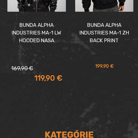
BUNDA ALPHA
BUNDA ALPHA
INDUSTRIES MA-1 LW
INDUSTRIES MA-1 ZH
HOODED NASA
BACK PRINT
Pôvodná
Aktuálna
199,90
€
169,90
€
cena
cena
119,90
€
bola:
je:
169,90 €.
119,90 €.
KATEGÓRIE