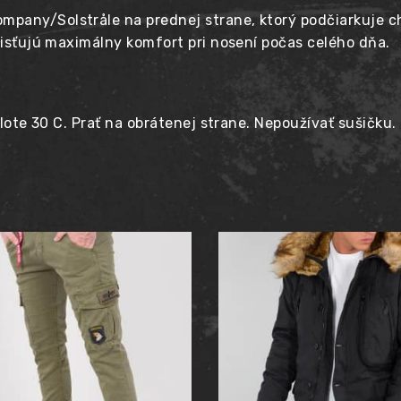
pany/Solstråle na prednej strane, ktorý podčiarkuje ch
zaisťujú maximálny komfort pri nosení počas celého dňa.
plote 30 C. Prať na obrátenej strane. Nepoužívať sušičku.