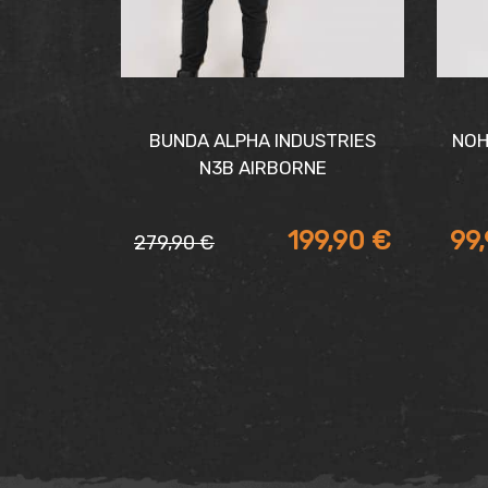
BUNDA ALPHA INDUSTRIES
NOH
N3B AIRBORNE
199,90
€
99
279,90
€
Pôvodná
Aktuálna
cena
cena
bola:
je:
279,90 €.
199,90 €.