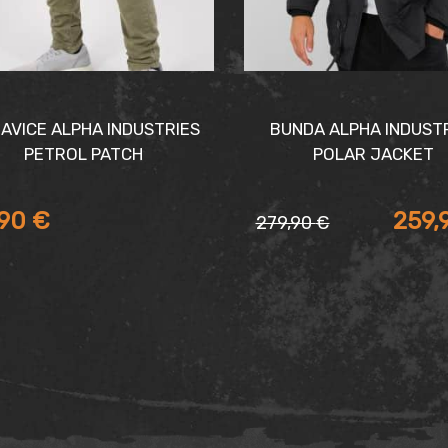
AVICE ALPHA INDUSTRIES
BUNDA ALPHA INDUST
PETROL PATCH
POLAR JACKET
,90
€
259,
279,90
€
Pôvodná
Aktuálna
cena
cena
bola:
je:
279,90 €.
259,90 €.