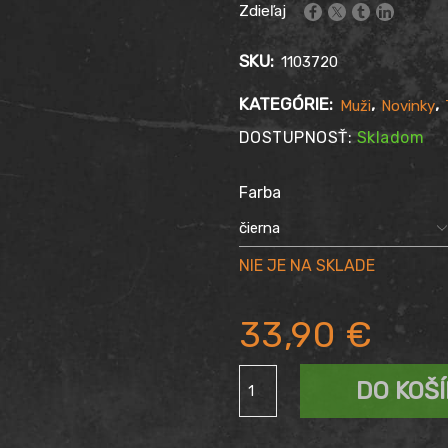
Zdieľaj
SKU:
1103720
KATEGÓRIE:
,
,
Muži
Novinky
DOSTUPNOSŤ:
Skladom
Farba
33,90
€
množstvo
DO KOŠ
TIELKO
THOR