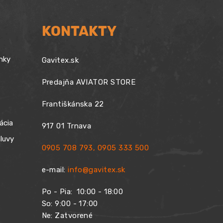
KONTAKTY
nky
Gavitex.sk
Predajňa AVIATOR STORE
Františkánska 22
ácia
917 01 Trnava
luvy
0905 708 793
,
0905 333 500
e-mail:
info@gavitex.sk
Po - Pia:
10:00 - 18:00
So: 9:00 - 17:00
Ne: Zatvorené