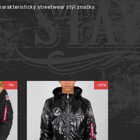
arakteristický streetwear štýl značky.
-7%
-29%