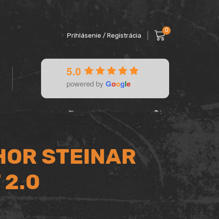
0
Prihlásenie / Registrácia
5.0
powered by
G
o
o
g
l
e
HOR STEINAR
 2.0