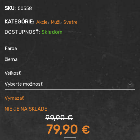
SKU:
50558
KATEGÓRIE:
,
,
Akcie
Muži
Svetre
DOSTUPNOSŤ:
Skladom
Farba
Veľkosť
Vymazať
99,90
€
Pôvodná
79,90
€