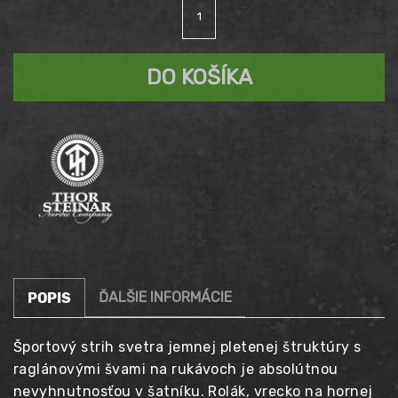
množstvo
cena
Aktuálna
Sveter
THOR
bola:
cena
STEINAR
DO KOŠÍKA
Helge
99,90 €.
je:
79,90 €.
ĎALŠIE INFORMÁCIE
POPIS
Športový strih svetra jemnej pletenej štruktúry s
raglánovými švami na rukávoch je absolútnou
nevyhnutnosťou v šatníku. Rolák, vrecko na hornej