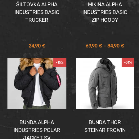
ŠILTOVKA ALPHA
MIKINA ALPHA
INDUSTRIES BASIC
INDUSTRIES BASIC
TRUCKER
ZIP HOODY
Price
24,90
€
69,90
€
–
84,90
€
range:
69,90 
-15%
-31%
throug
84,90 
BUNDA ALPHA
BUNDA THOR
INDUSTRIES POLAR
STEINAR FROWIN
JACKET SV