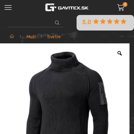
0
5.0
SEARCH
INPUT
Domov
Muži
Svetre