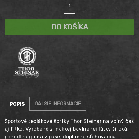
množstvo
cena
Aktuálna
Šortky
THOR
bola:
cena
STEINAR
DO KOŠÍKA
M4
59,90 €.
Division
je:
44,90 €.
ĎALŠIE INFORMÁCIE
POPIS
Športové teplákové šortky Thor Steinar na voľný čas
aj fitko. Vyrobené z mäkkej bavlnenej látky široká
pohodlná guma v páse, doplnená sťahovacou