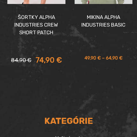
ŠORTKY ALPHA
MIKINA ALPHA
INDUSTRIES CREW
INDUSTRIES BASIC
SHORT PATCH
Aktuálna
Pôvodná
Price
49,90
€
–
64,90
€
74,90
€
84,90
€
cena
cena
range:
je:
bola:
49,90 
74,90 €.
84,90 €.
throug
64,90 
KATEGÓRIE