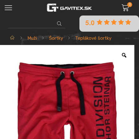
0
5.0
SEARCH
INPUT
Domov
Muži
Šortky
Teplákové šortky