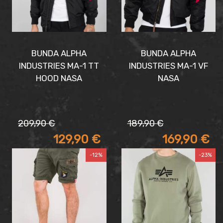
BUNDA ALPHA
BUNDA ALPHA
INDUSTRIES MA-1 TT
INDUSTRIES MA-1 VF
HOOD NASA
NASA
Pôvodná
Aktuálna
Pôvodná
Aktuálna
209,90
€
189,90
€
cena
cena
cena
cena
129,90
€
169,90
€
bola:
je:
bola:
je:
209,90 €.
129,90 €.
189,90 €.
169,90 €.
-12%
-23%