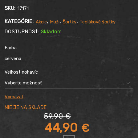
SKU:
17171
KATEGÓRIE:
,
,
,
Akcie
Muži
Šortky
Teplákové šortky
DOSTUPNOSŤ:
Skladom
Farba
Veľkost nohavíc
Vymazať
59,90
€
Pôvodná
44,90
€