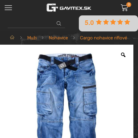
0
5.0
SEARCH
INPUT
Domov
Muži
Nohavice
Cargo nohavice riflové