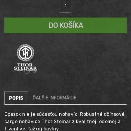
množstvo
cena
Aktuálna
Kapsáčové
džinsy
bola:
cena
THOR
DO KOŠÍKA
STEINAR
99,90 €.
Bror
je:
89,90 €.
ĎALŠIE INFORMÁCIE
POPIS
Opasok nie je súčasťou nohavíc! Robustné džínsové
cargo nohavice Thor Steinar z kvalitnej, odolnej a
trvanlivej ťažkej bavlny.