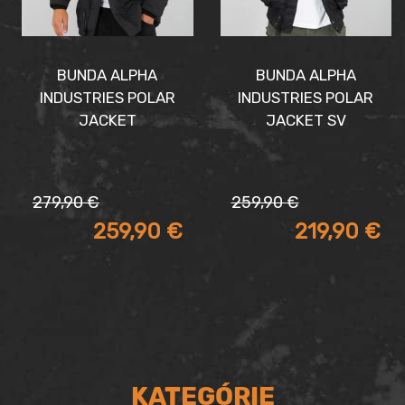
BUNDA ALPHA
BUNDA ALPHA
INDUSTRIES POLAR
INDUSTRIES POLAR
JACKET
JACKET SV
Pôvodná
Aktuálna
Pôvodná
Aktuálna
279,90
€
259,90
€
cena
cena
cena
cena
259,90
€
219,90
€
bola:
je:
bola:
je:
279,90 €.
259,90 €.
259,90 €.
219,90 €.
KATEGÓRIE