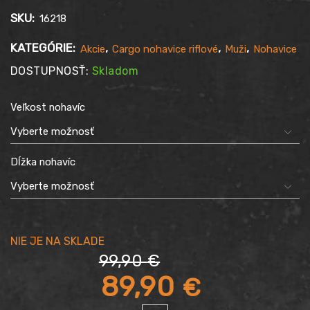
SKU:
16218
KATEGÓRIE:
,
,
,
Akcie
Cargo nohavice riflové
Muži
Nohavice
DOSTUPNOSŤ:
Skladom
Veľkost nohavíc
Dĺžka nohavíc
99,90
€
Pôvodná
89,90
€