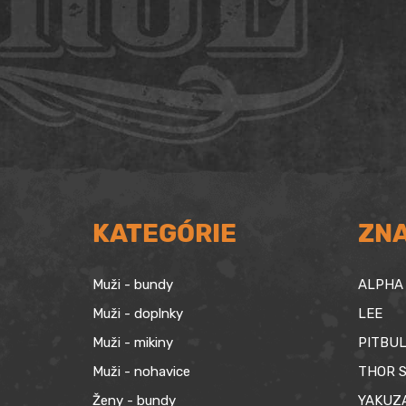
cena
cena
bola:
je:
189,90 €.
169,90 €.
KATEGÓRIE
ZN
Muži - bundy
ALPHA 
Muži - doplnky
LEE
Muži - mikiny
PITBUL
Muži - nohavice
THOR S
Ženy - bundy
YAKUZ