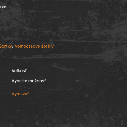
anie
,
Šortky
Voľnočasové šortky
Veľkosť
Vymazať