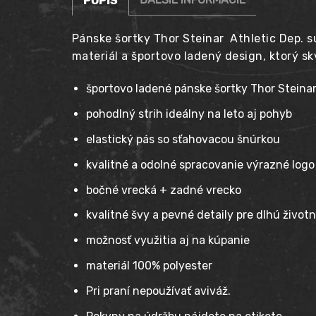
POPIS
Pánske šortky Thor Steinar Athletic Dep. sú
materiál a športovo ladený design, ktorý 
športovo ladené pánske šortky Thor Steina
pohodlný strih ideálny na leto aj pohyb
elastický pás so sťahovacou šnúrkou
kvalitné a odolné spracovanie výrazné logo
bočné vrecká + zadné vrecko
kvalitné švy a pevné detaily pre dlhú život
možnosť využitia aj na kúpanie
materiál 100% polyester
Pri praní nepoužívať aviváž.