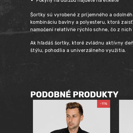
Pokyny na údržbu nájdete na etikete
Šortky sú vyrobené z príjemného a odolné
kombináciu bavlny a polyesteru, ktorá zaisť
namočení relatívne rýchlo schne, čo z nich 
Ak hľadáš šortky, ktoré zvládnu aktívny de
štýlu, pohodlia a univerzálneho využitia.
PODOBNÉ PRODUKTY
-11%