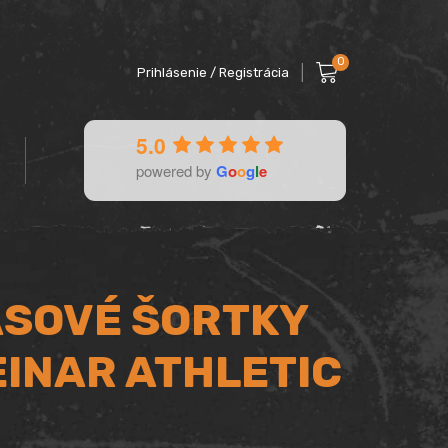
0
Prihlásenie / Registrácia
5.0
powered by
G
o
o
g
l
e
SOVÉ ŠORTKY
EINAR ATHLETIC