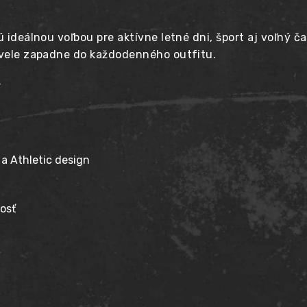
 ideálnou voľbou pre aktívne letné dni, šport aj voľný č
skvele zapadne do každodenného outfitu.
r
 a Athletic design
nosť