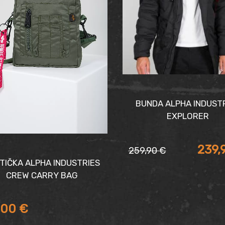
BUNDA ALPHA INDUST
EXPLORER
239,
259,90
€
Pôvodná
Aktuálna
TIČKA ALPHA INDUSTRIES
cena
cena
CREW CARRY BAG
bola:
je:
,00
€
259,90 €.
239,90 €.