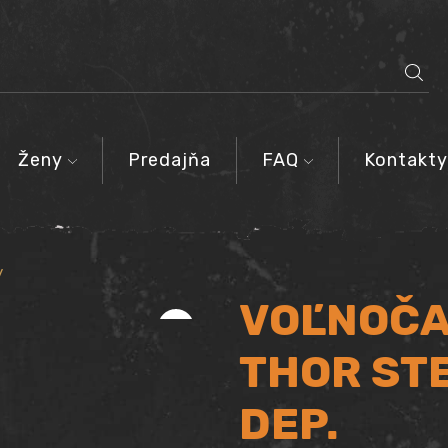
SEARCH
INPUT
Ženy
Predajňa
FAQ
Kontakty
y
VOĽNOČA
THOR ST
DEP.