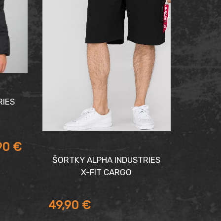
RIES
90
€
ŠORTKY ALPHA INDUSTRIES
X-FIT CARGO
49,90
€