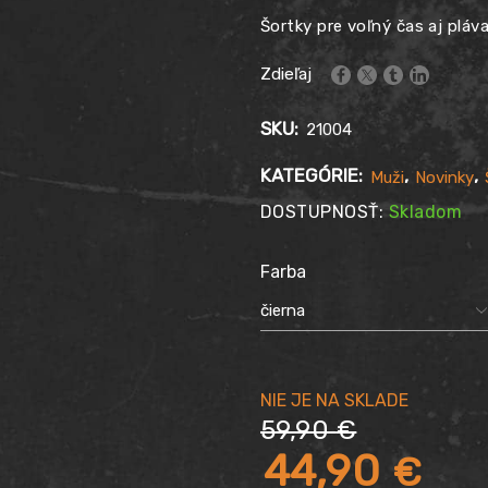
Šortky pre voľný čas aj pláv
Zdieľaj
SKU:
21004
KATEGÓRIE:
,
,
Muži
Novinky
DOSTUPNOSŤ:
Skladom
Farba
59,90
€
Pôvodná
44,90
€