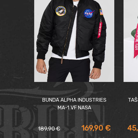
BUNDA ALPHA INDUSTRIES
TAŠ
MA-1 VF NASA
169,90
€
45
189,90
€
Pôvodná
Aktuálna