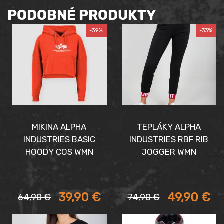
PODOBNÉ PRODUKTY
-39%
-33%
MIKINA ALPHA
TEPLÁKY ALPHA
INDUSTRIES BASIC
INDUSTRIES RBF RIB
HOODY COS WMN
JOGGER WMN
Aktuálna
Pôvodná
Aktuálna
Pôvodná
39,90
€
49,90
€
64,90
€
74,90
€
cena
cena
cena
cena
je:
bola:
je:
bola: