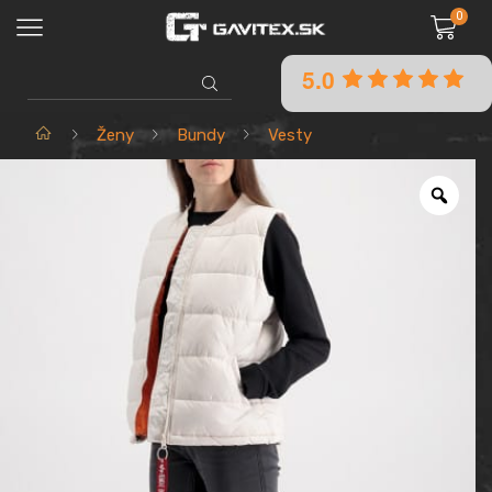
0
5.0
SEARCH
INPUT
Domov
Ženy
Bundy
Vesty