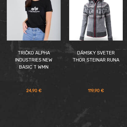
39,90 €.
64,90 €.
49,90 €.
74,90 €.
TRIČKO ALPHA
DÁMSKY SVETER
INDUSTRIES NEW
THOR STEINAR RUNA
BASIC T WMN
24,90
€
119,90
€