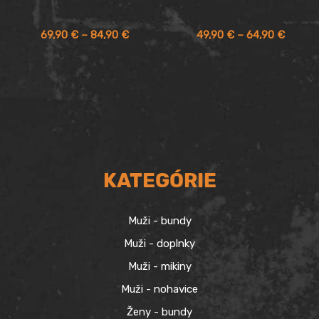
Price
Price
69,90
€
–
84,90
€
49,90
€
–
64,90
€
range:
range:
69,90 €
49,90 
through
throug
84,90 €
64,90 
KATEGÓRIE
Muži - bundy
Muži - doplnky
Muži - mikiny
Muži - nohavice
Ženy - bundy