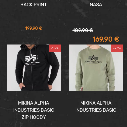
BACK PRINT
NASA
Pôvodná
Aktuálna
199,90
€
189,90
€
cena
cena
169,90
€
bola:
je:
189,90 €.
169,90 €.
-18%
-23%
MIKINA ALPHA
MIKINA ALPHA
INDUSTRIES BASIC
INDUSTRIES BASIC
ZIP HOODY