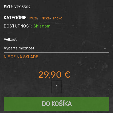
SKU:
YPS3502
KATEGÓRIE:
,
,
Muži
Tričká
Tričko
DOSTUPNOSŤ:
Skladom
Veľkosť
29,90
€
množstvo
Tričko
YAKUZA
PREMIUM
DO KOŠÍKA
YPS