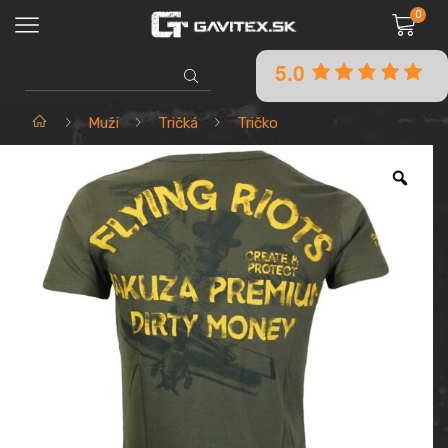
0
5.0
SEARCH
INPUT
Domov
Muži
Tričká
Tričko