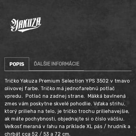
3502
tmavá
olivová
ĎALŠIE INFORMÁCIE
POPIS
Tričko Yakuza Premium Selection YPS 3502 v tmavo
olivovej farbe. Tričko má jednofarebnú potlač
vpredu. Potlač na zadnej strane. Mäkká bavlnená
zmes vám poskytne skvelé pohodlie. Vďaka strihu,
ktorý prilieha na telo, je tričko trochu priliehavejšie,
ak máte pochybnosti, objednajte si o číslo väčšiu.
Veľkosť meraná v ľahu na príklade XL pás / hrudník a
chrbát cca 52 / 53 a 72 cm.