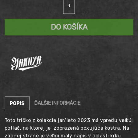
množstvo
cena
Aktuálna
Tričko
YAKUZA
bola:
cena
PREMIUM
DO KOŠÍKA
YPS
29,90 €.
3407
je:
24,90 €.
ĎALŠIE INFORMÁCIE
POPIS
Toto tričko z kolekcie jar/leto 2023 má vpredu veľkú
potlač, na ktorej je zobrazená boxujúca kostra. Na
zadnej strane je veľmi malý nápis v oblasti krku.