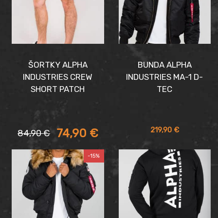
ŠORTKY ALPHA
BUNDA ALPHA
INDUSTRIES CREW
INDUSTRIES MA-1 D-
SHORT PATCH
TEC
Aktuálna
Pôvodná
219,90
€
74,90
€
84,90
€
cena
cena
je:
bola:
-15%
74,90 €.
84,90 €.