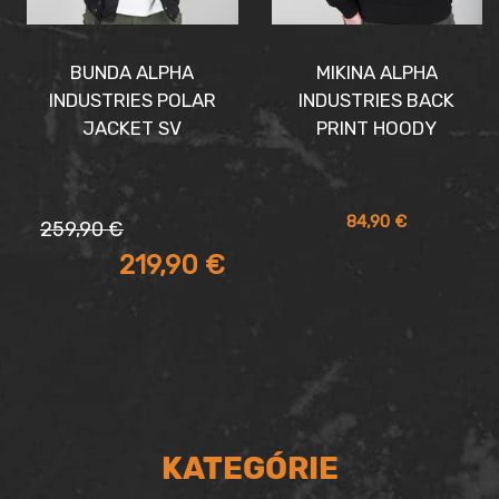
BUNDA ALPHA
MIKINA ALPHA
INDUSTRIES POLAR
INDUSTRIES BACK
JACKET SV
PRINT HOODY
Pôvodná
Aktuálna
84,90
€
259,90
€
cena
cena
219,90
€
bola:
je:
259,90 €.
219,90 €.
KATEGÓRIE