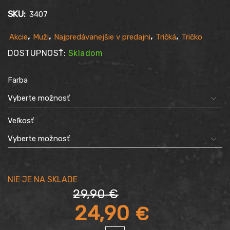
SKU:
3407
,
,
,
,
Akcie
Muži
Najpredávanejšie v predajni
Tričká
Tričko
DOSTUPNOSŤ:
Skladom
Farba
Veľkosť
29,90
€
Pôvodná
24,90
€