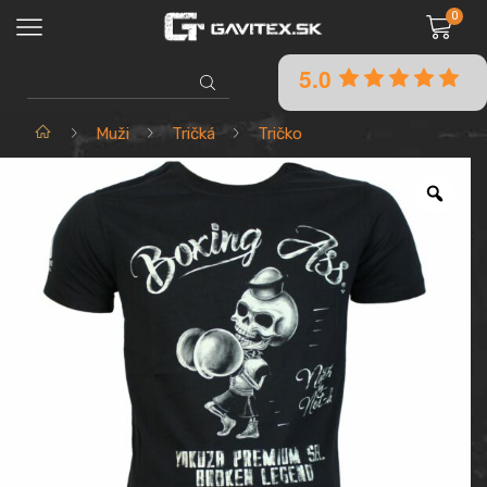
0
5.0
SEARCH
INPUT
Domov
Muži
Tričká
Tričko