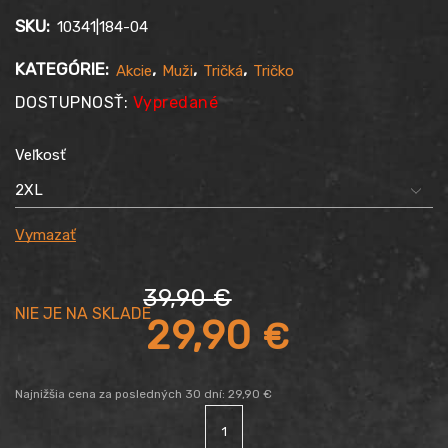
SKU:
10341|184-04
KATEGÓRIE:
,
,
,
Akcie
Muži
Tričká
Tričko
DOSTUPNOSŤ:
Vypredané
Veľkosť
Vymazať
39,90
€
Pôvodná
29,90
€
cena
Aktuálna
Najnižšia cena za posledných 30 dní:
29,90
€
množstvo
bola:
Tričko