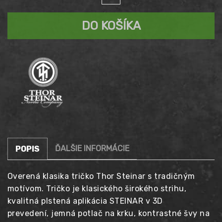
cena
THOR
39,90 €.
STEINAR
DO KOŠÍKA
je:
Ultima
bledo
29,90 €.
modrá
ĎALŠIE INFORMÁCIE
POPIS
Overená klasika tričko Thor Steinar s tradičným
motívom. Tričko je klasického širokého strihu,
kvalitná plstená aplikácia STEINAR v 3D
prevedení,
jemná potlač na krku, kontrastné švy na