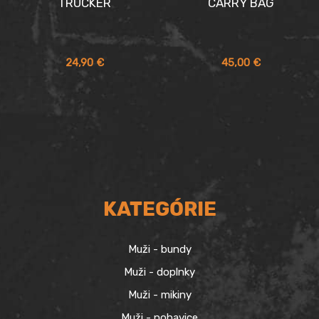
TRUCKER
CARRY BAG
24,90
€
45,00
€
KATEGÓRIE
Muži - bundy
Muži - doplnky
Muži - mikiny
Muži - nohavice