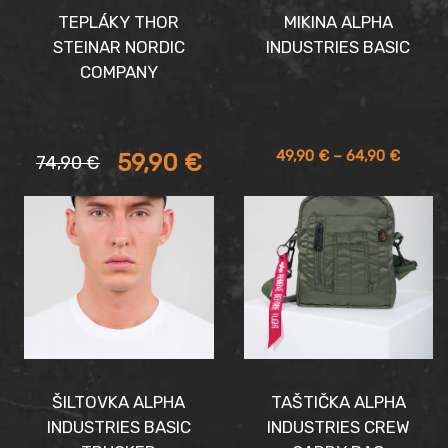
TEPLÁKY THOR
MIKINA ALPHA
STEINAR NORDIC
INDUSTRIES BASIC
COMPANY
Aktuálna
Pôvodná
Price
49,90
€
–
64,90
€
59,90
€
74,90
€
cena
cena
range:
je:
bola:
49,90 
59,90 €.
74,90 €.
throug
64,90 
ŠILTOVKA ALPHA
TAŠTIČKA ALPHA
INDUSTRIES BASIC
INDUSTRIES CREW