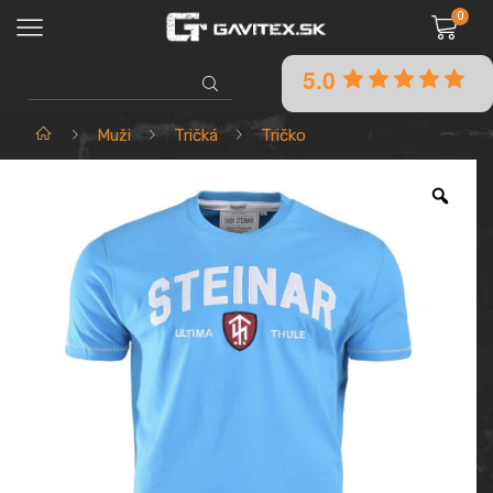
0
5.0
SEARCH
INPUT
Domov
Muži
Tričká
Tričko