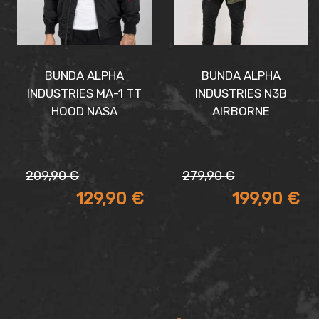
BUNDA ALPHA
BUNDA ALPHA
INDUSTRIES MA-1 TT
INDUSTRIES N3B
HOOD NASA
AIRBORNE
Pôvodná
Aktuálna
Pôvodná
Aktuálna
209,90
€
279,90
€
cena
cena
cena
cena
129,90
€
199,90
€
bola:
je:
bola:
je:
209,90 €.
129,90 €.
279,90 €.
199,90 €.