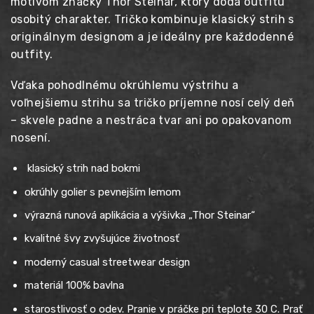
motívom značky Thor Steinar, ktorý dodá outfitu
osobitý charakter. Tričko kombinuje klasický strih s
originálnym designom a je ideálny pre každodenné
outfity.
Vďaka pohodlnému okrúhlemu výstrihu a
voľnejšiemu strihu sa tričko príjemne nosí celý deň
– skvele padne a nestráca tvar ani po opakovanom
nosení.
klasický strih nad bokmi
okrúhly golier s pevnejším lemom
výrazná runová aplikácia a výšivka „Thor Steinar“
kvalitné švy zvyšujúce životnosť
moderný casual streetwear design
materiál 100% bavlna
starostlivosť o odev. Pranie v práčke pri teplote 30 C. Prať