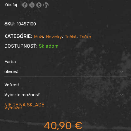
Zdieľaj
SKU:
10457100
KATEGÓRIE:
,
,
,
Muži
Novinky
Tričká
Tričko
DOSTUPNOSŤ:
Skladom
Farba
Veľkosť
Vymazať
40,90
€