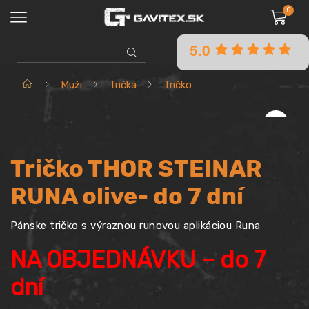
0
5.0
SEARCH
INPUT
Domov
Muži
Tričká
Tričko
Tričko THOR STEINAR
RUNA olive- do 7 dní
Pánske tričko s výraznou runovou aplikáciou Runa
NA OBJEDNÁVKU – do 7
dní