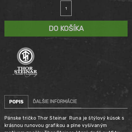
množstvo
Tričko
THOR
STEINAR
DO KOŠÍKA
RUNA
olive-
do
7
dní
ĎALŠIE INFORMÁCIE
POPIS
Pánske tričko Thor Steinar Runa je štýlový kúsok s
krásnou runovou grafikou a plne vyšívaným