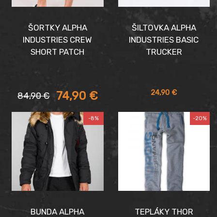
ŠORTKY ALPHA
ŠILTOVKA ALPHA
INDUSTRIES CREW
INDUSTRIES BASIC
SHORT PATCH
TRUCKER
Aktuálna
Pôvodná
24,90
€
74,90
€
84,90
€
cena
cena
je:
bola:
-8%
-20%
74,90 €.
84,90 €.
BUNDA ALPHA
TEPLÁKY THOR