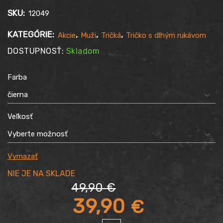
SKU:
12049
KATEGÓRIE:
,
,
,
Akcie
Muži
Tričká
Tričko s dlhým rukávom
DOSTUPNOSŤ:
Skladom
Farba
Veľkosť
Vymazať
49,90
€
Pôvodná
39,90
€