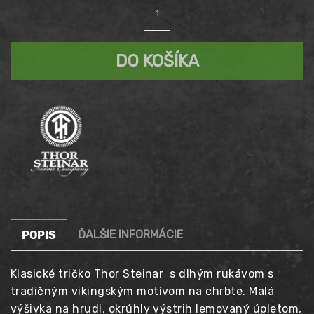
množstvo
cena
Aktuálna
Tričko
dlhý
bola:
cena
rukáv
DO KOŠÍKA
THOR
49,90 €.
STEINAR
je:
Liebwin
39,90 €.
ĎALŠIE INFORMÁCIE
POPIS
Klasické tričko Thor Steinar s dlhým rukávom s
tradičným vikingským motívom na chrbte. Malá
výšivka na hrudi, okrúhly výstrih lemovaný úpletom,