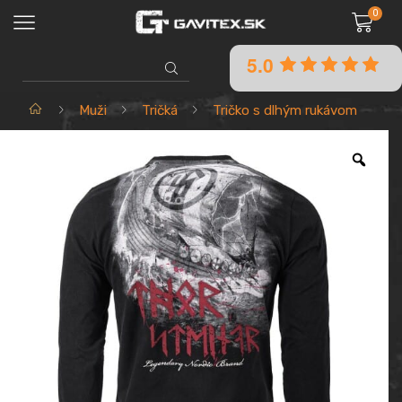
0
5.0
SEARCH
INPUT
Domov
Muži
Tričká
Tričko s dlhým rukávom