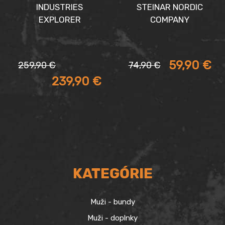
INDUSTRIES
STEINAR NORDIC
EXPLORER
COMPANY
Pôvodná
Aktuálna
Aktuálna
Pôvodná
59,90
€
259,90
€
74,90
€
cena
cena
cena
cena
239,90
€
bola:
je:
je:
bola:
259,90 €.
239,90 €.
59,90 €.
74,90 €.
KATEGÓRIE
Muži - bundy
Muži - doplnky