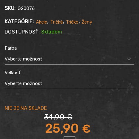
SKU:
G20076
KATEGÓRIE:
,
,
,
Akcie
Tričká
Tričko
Ženy
DOSTUPNOSŤ:
Skladom
Farba
Veľkosť
34,90
€
Pôvodná
25,90
€