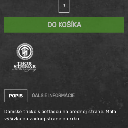
množstvo
cena
Aktuálna
Tričko
dámske
bola:
cena
THOR
DO KOŠÍKA
STEINAR
34,90 €.
Valknut
je:
25,90 €.
ĎALŠIE INFORMÁCIE
POPIS
Dámske tričko s potlačou na prednej strane. Mála
výšivka na zadnej strane na krku.