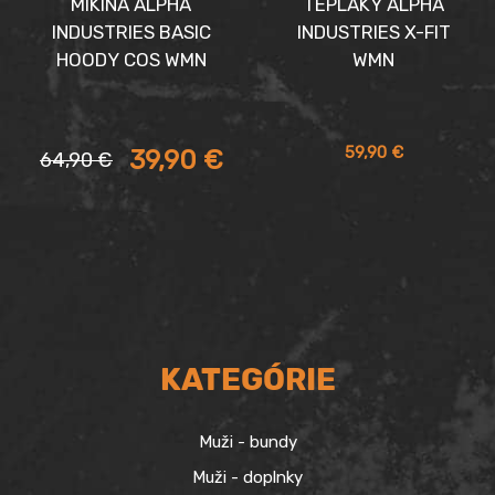
MIKINA ALPHA
TEPLÁKY ALPHA
INDUSTRIES BASIC
INDUSTRIES X-FIT
HOODY COS WMN
WMN
Aktuálna
Pôvodná
59,90
€
39,90
€
64,90
€
cena
cena
je:
bola:
39,90 €.
64,90 €.
KATEGÓRIE
Muži - bundy
Muži - doplnky