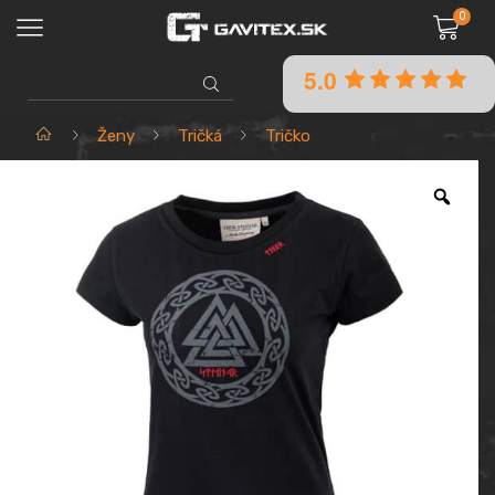
0
5.0
SEARCH
INPUT
Domov
Ženy
Tričká
Tričko