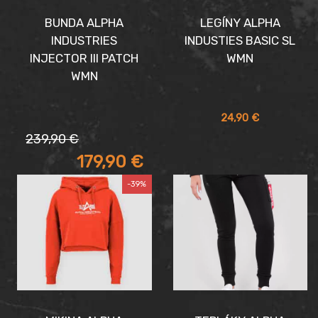
BUNDA ALPHA
LEGÍNY ALPHA
INDUSTRIES
INDUSTIES BASIC SL
INJECTOR III PATCH
WMN
WMN
24,90
€
Pôvodná
Aktuálna
239,90
€
cena
cena
179,90
€
bola:
je:
239,90 €.
179,90 €.
-39%