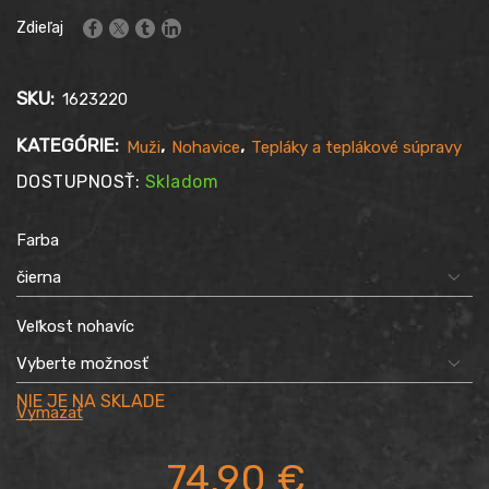
Zdieľaj
SKU:
1623220
KATEGÓRIE:
,
,
Muži
Nohavice
Tepláky a teplákové súpravy
DOSTUPNOSŤ:
Skladom
Farba
Veľkost nohavíc
Vymazať
74,90
€