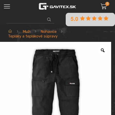
0
5.0
SEARCH
INPUT
Domov
Muži
Nohavice
Tepláky a teplákové súpravy