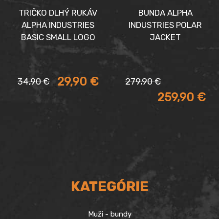
TRIČKO DLHÝ RUKÁV
BUNDA ALPHA
ALPHA INDUSTRIES
INDUSTRIES POLAR
BASIC SMALL LOGO
JACKET
Aktuálna
Pôvodná
Pôvodná
Aktuálna
29,90
€
34,90
€
279,90
€
cena
cena
cena
cena
259,90
€
je:
bola:
bola:
je:
29,90 €.
34,90 €.
279,90 €.
259,90 €.
KATEGÓRIE
Muži - bundy