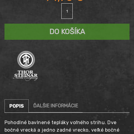
množstvo
Tepláky
THOR
STEINAR
DO KOŠÍKA
TYSTNAR
čierne
ĎALŠIE INFORMÁCIE
POPIS
Pohodlné bavlnené tepláky voľného strihu. Dve
bočné vrecká a jedno zadné vrecko, veľké bočné