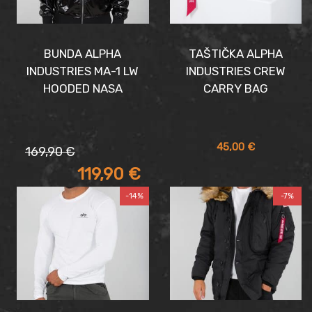
BUNDA ALPHA
TAŠTIČKA ALPHA
INDUSTRIES MA-1 LW
INDUSTRIES CREW
HOODED NASA
CARRY BAG
Pôvodná
Aktuálna
45,00
€
169,90
€
cena
cena
119,90
€
bola:
je:
169,90 €.
119,90 €.
-14%
-7%