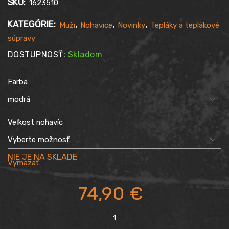
SKU:
1623510
KATEGÓRIE:
,
,
,
Muži
Nohavice
Novinky
Tepláky a teplákové
súpravy
DOSTUPNOSŤ:
Skladom
Farba
Veľkost nohavíc
Vymazať
74,90
€
množstvo
Tepláky