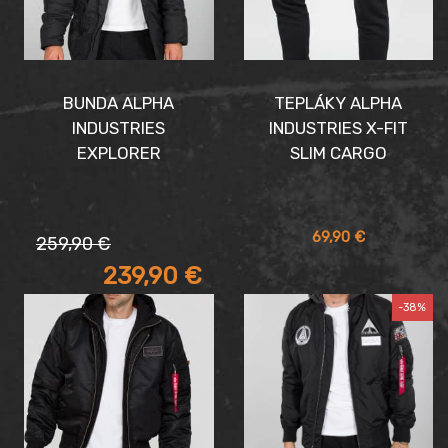
BUNDA ALPHA
TEPLÁKY ALPHA
INDUSTRIES
INDUSTRIES X-FIT
EXPLORER
SLIM CARGO
Pôvodná
Aktuálna
69,90
€
259,90
€
cena
cena
239,90
€
bola:
je:
259,90 €.
239,90 €.
-38%