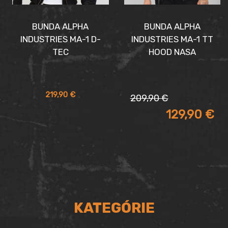
BUNDA ALPHA
BUNDA ALPHA
INDUSTRIES MA-1 D-
INDUSTRIES MA-1 TT
TEC
HOOD NASA
Pôvodná
Aktuálna
219,90
€
209,90
€
cena
cena
129,90
€
bola:
je:
209,90 €.
129,90 €.
KATEGÓRIE