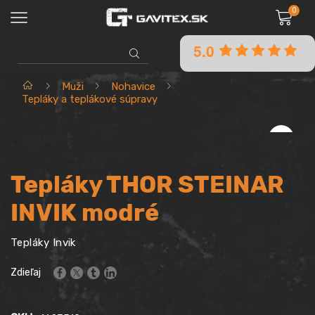
0
5.0
SEARCH
INPUT
Domov
Muži
Nohavice
Tepláky a teplákové súpravy
Tepláky THOR STEINAR
INVIK modré
Tepláky Invik
Zdieľaj