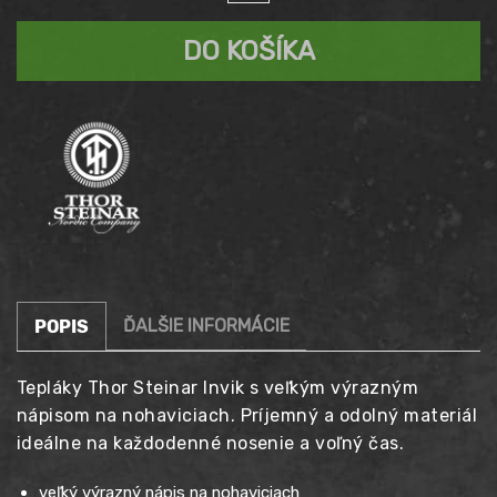
THOR
STEINAR
DO KOŠÍKA
INVIK
modré
ĎALŠIE INFORMÁCIE
POPIS
Tepláky Thor Steinar Invik s veľkým výrazným
nápisom na nohaviciach. Príjemný a odolný materiál
ideálne na každodenné nosenie a voľný čas.
veľký výrazný nápis na nohaviciach