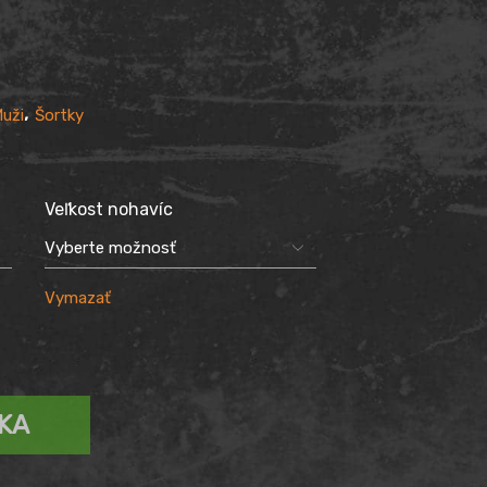
,
uži
Šortky
Veľkost nohavíc
Vymazať
ÍKA