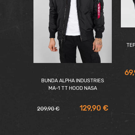
TEP
69
BUNDA ALPHA INDUSTRIES
MA-1 TT HOOD NASA
129,90
€
209,90
€
Pôvodná
Aktuálna
cena
cena
bola:
je: