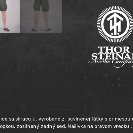
STEINAR
Farsund
vice sa skracujú. vyrobené z bavlnenej látky s prímesou
lopkou, zosilnený zadný sed. Nášivka na pravom vrecku 