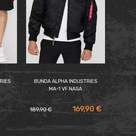
RIES
BUNDA ALPHA INDUSTRIES
MA-1 VF NASA
169,90
€
189,90
€
Pôvodná
Aktuálna
cena
cena
bola:
je: