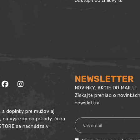
Odstúpiť od zmluvy tu
NEWSLETTER
NOVINKY, AKCIE DO MAILU!
Získajte prehľad o novinkác
newslettra.
 a doplnky pre mužov aj
na výjazdy do prírody, či na
 STORE sa nachádza v