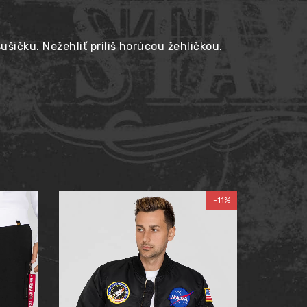
sušičku. Nežehliť príliš horúcou žehličkou.
-11%