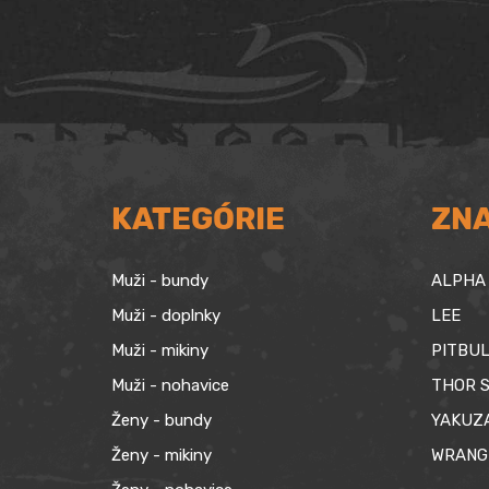
209,90 €.
129,90 €.
KATEGÓRIE
ZN
Muži - bundy
ALPHA 
Muži - doplnky
LEE
Muži - mikiny
PITBUL
Muži - nohavice
THOR S
Ženy - bundy
YAKUZ
Ženy - mikiny
WRANG