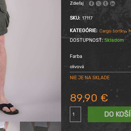
Zdieľaj
SKU:
17117
KATEGÓRIE:
,
Cargo šortky
M
DOSTUPNOSŤ:
Skladom
Farba
89,90
€
množstvo
DO KOŠ
Šortky
THOR