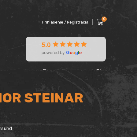
0
Prihlásenie / Registrácia
5.0
powered by
G
o
o
g
l
e
HOR STEINAR
rsund