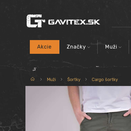
Akcie
Značky
Muži
Domov
Muži
Šortky
Cargo šortky