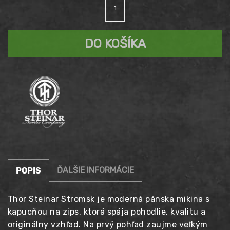
množstvo
Mikina
THOR
STEINAR
DO KOŠÍKA
Strømsk
olive
ĎALŠIE INFORMÁCIE
POPIS
Thor Steinar Stromsk je moderná pánska mikina s
kapucňou na zips, ktorá spája pohodlie, kvalitu a
originálny vzhľad. Na prvý pohľad zaujme veľkým