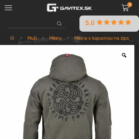
0
5.0
SEARCH
INPUT
Domov
Muži
Mikiny
Mikina s kapucnou na zips