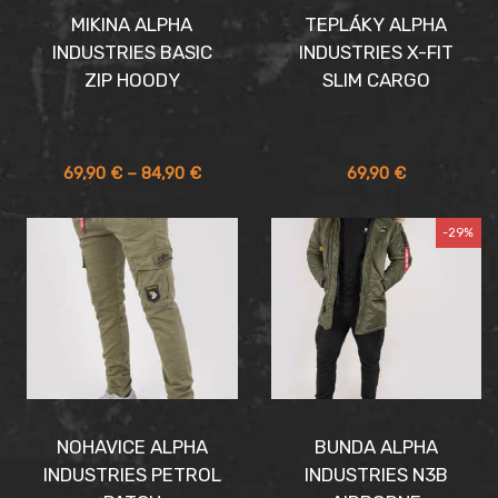
MIKINA ALPHA
TEPLÁKY ALPHA
INDUSTRIES BASIC
INDUSTRIES X-FIT
ZIP HOODY
SLIM CARGO
Price
69,90
€
–
84,90
€
69,90
€
range:
69,90 €
-29%
through
84,90 €
NOHAVICE ALPHA
BUNDA ALPHA
INDUSTRIES PETROL
INDUSTRIES N3B