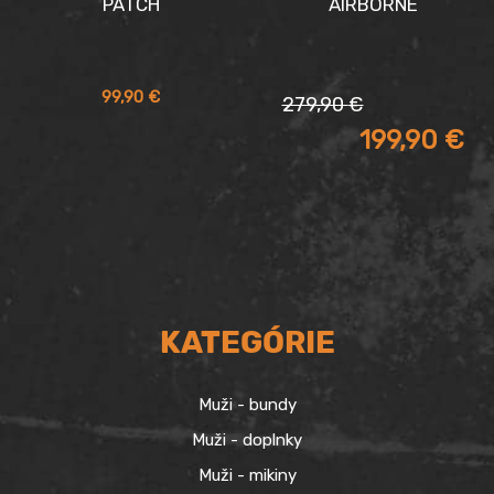
PATCH
AIRBORNE
Pôvodná
Aktuálna
99,90
€
279,90
€
cena
cena
199,90
€
bola:
je:
279,90 €.
199,90 €.
KATEGÓRIE
Muži - bundy
Muži - doplnky
Muži - mikiny