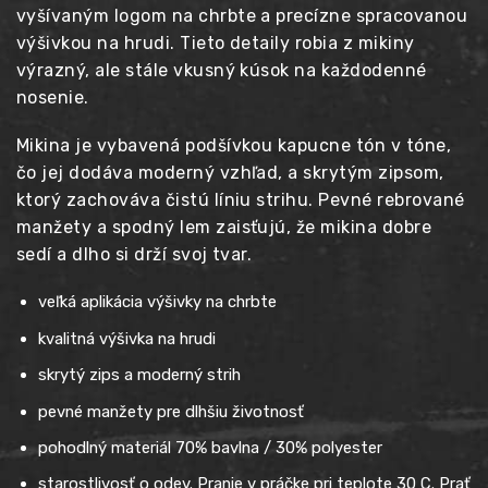
vyšívaným logom na chrbte a precízne spracovanou
výšivkou na hrudi. Tieto detaily robia z mikiny
výrazný, ale stále vkusný kúsok na každodenné
nosenie.
Mikina je vybavená podšívkou kapucne tón v tóne,
čo jej dodáva moderný vzhľad, a skrytým zipsom,
ktorý zachováva čistú líniu strihu. Pevné rebrované
manžety a spodný lem zaisťujú, že mikina dobre
sedí a dlho si drží svoj tvar.
veľká aplikácia výšivky na chrbte
kvalitná výšivka na hrudi
skrytý zips a moderný strih
pevné manžety pre dlhšiu životnosť
pohodlný materiál 70% bavlna / 30% polyester
starostlivosť o odev. Pranie v práčke pri teplote 30 C. Prať