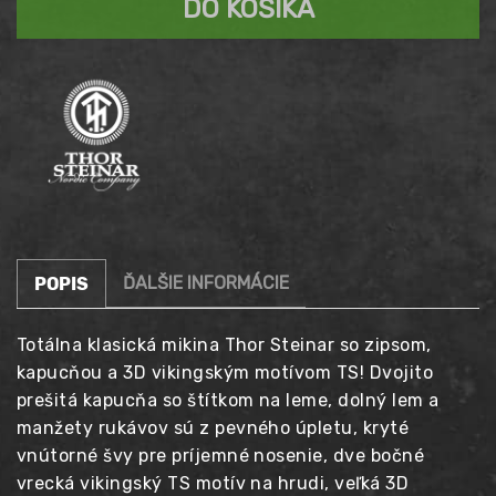
cena
DO KOŠÍKA
Stord
99,90 €.
2
je:
čierna
79,90 €.
ĎALŠIE INFORMÁCIE
POPIS
Totálna klasická mikina Thor Steinar so zipsom,
kapucňou a 3D vikingským motívom TS! Dvojito
prešitá kapucňa so štítkom na leme, dolný lem a
manžety rukávov sú z pevného úpletu, kryté
vnútorné švy pre príjemné nosenie, dve bočné
vrecká vikingský TS motív na hrudi, veľká 3D