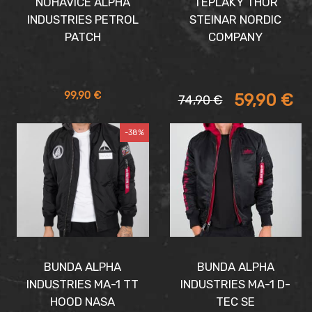
NOHAVICE ALPHA
TEPLÁKY THOR
INDUSTRIES PETROL
STEINAR NORDIC
PATCH
COMPANY
Aktuálna
Pôvodná
99,90
€
59,90
€
74,90
€
cena
cena
je:
bola:
-38%
59,90 €.
74,90 €.
BUNDA ALPHA
BUNDA ALPHA
INDUSTRIES MA-1 TT
INDUSTRIES MA-1 D-
HOOD NASA
TEC SE