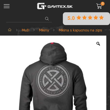
0
5.0
SEARCH
INPUT
Domov
Muži
Mikiny
Mikina s kapucnou na zips