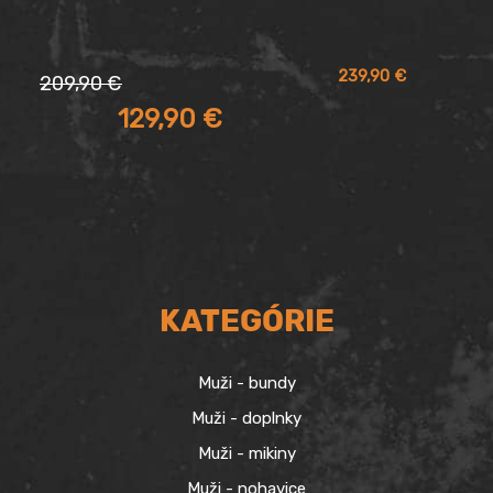
Pôvodná
Aktuálna
239,90
€
209,90
€
cena
cena
129,90
€
bola:
je:
209,90 €.
129,90 €.
KATEGÓRIE
Muži - bundy
Muži - doplnky
Muži - mikiny
Muži - nohavice