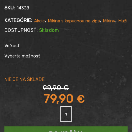
SKU:
14338
KATEGÓRIE:
,
,
,
Akcie
Mikina s kapucnou na zips
Mikiny
Muži
DOSTUPNOSŤ:
Skladom
Veľkosť
99,90
€
Pôvodná
79,90
€
množstvo
cena
Aktuálna
Mikina
THOR
bola:
STEINAR