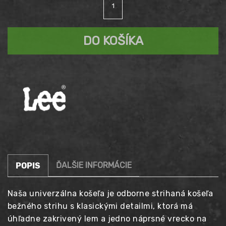
Košeľa
LEE
All
DO KOŠÍKA
Purpose
in
Bright
biela
ĎALŠIE INFORMÁCIE
POPIS
Naša univerzálna košeľa je odborne strihaná košeľa
bežného strihu s klasickými detailmi, ktorá má
úhľadne zakrivený lem a jedno náprsné vrecko na