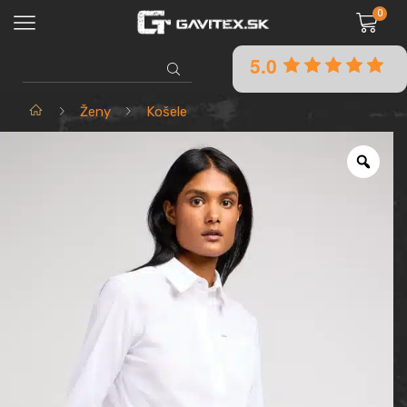
0
5.0
SEARCH
INPUT
Domov
Ženy
Košele