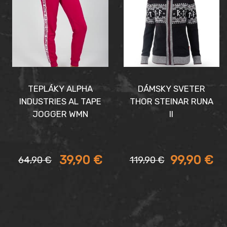
TEPLÁKY ALPHA
DÁMSKY SVETER
INDUSTRIES AL TAPE
THOR STEINAR RUNA
JOGGER WMN
II
Aktuálna
Pôvodná
Aktuálna
Pôvodná
39,90
€
99,90
€
64,90
€
119,90
€
cena
cena
cena
cena
je:
bola:
je:
bola:
39,90 €.
64,90 €.
99,90 €.
119,90 €.