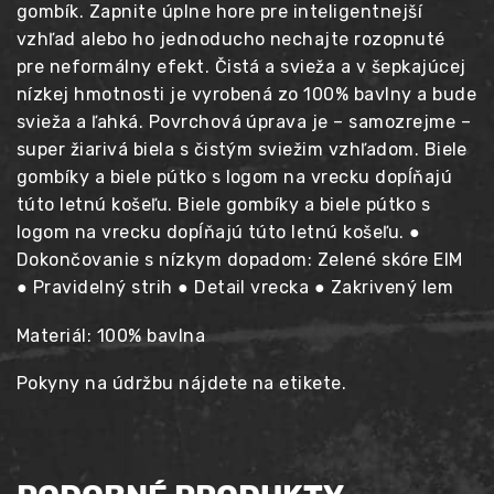
gombík. Zapnite úplne hore pre inteligentnejší
vzhľad alebo ho jednoducho nechajte rozopnuté
pre neformálny efekt. Čistá a svieža a v šepkajúcej
nízkej hmotnosti je vyrobená zo 100% bavlny a bude
svieža a ľahká. Povrchová úprava je – samozrejme –
super žiarivá biela s čistým sviežim vzhľadom. Biele
gombíky a biele pútko s logom na vrecku dopĺňajú
túto letnú košeľu. Biele gombíky a biele pútko s
logom na vrecku dopĺňajú túto letnú košeľu. ●
Dokončovanie s nízkym dopadom: Zelené skóre EIM
● Pravidelný strih ● Detail vrecka ● Zakrivený lem
Materiál: 100% bavlna
Pokyny na údržbu nájdete na etikete.