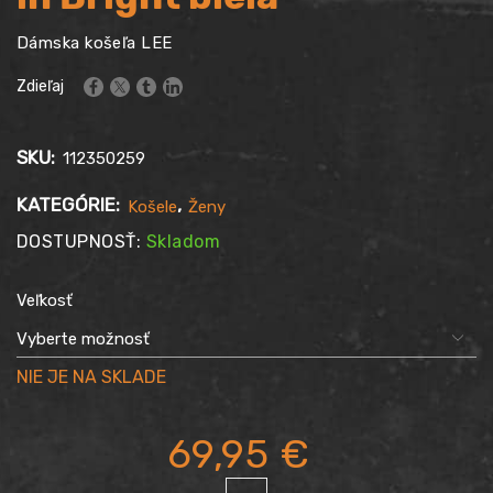
Dámska košeľa LEE
Zdieľaj
SKU:
112350259
KATEGÓRIE:
,
Košele
Ženy
DOSTUPNOSŤ:
Skladom
Veľkosť
69,95
€
množstvo