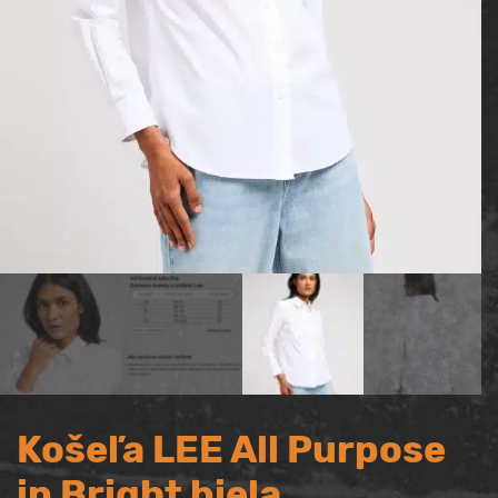
Košeľa LEE All Purpose
in Bright biela