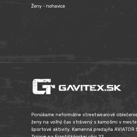
Ženy - nohavice
Ponúkame neformálne streetwearové oblečenie
ženy na voľný čas strávený s kamošmi v meste, 
športové aktivity. Kamenná predajňa AVIATOR
Trnave na Františkánskej ulici 22.