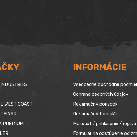
44,90 €
through
64,90 €
AČKY
INFORMÁCIE
INDUSTRIES
Všeobecné obchodné podmie
Ochrana osobných údajov
L WEST COAST
Reklamačný poriadok
TEINAR
Reklamačný formulár
A PREMIUM
Môj účet / prihlásenie / registr
LER
Formulár na odstúpenie od zm