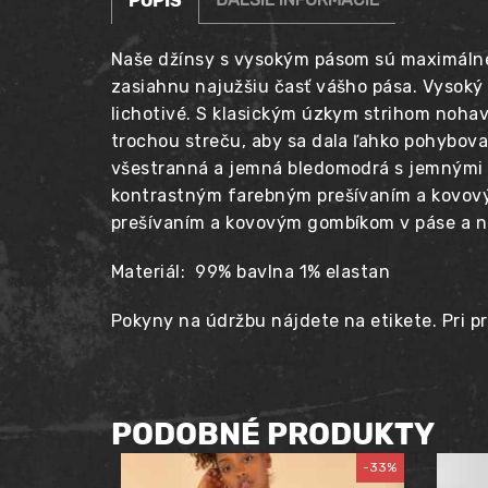
POPIS
Naše džínsy s vysokým pásom sú maximálne l
zasiahnu najužšiu časť vášho pása. Vysoký
lichotivé. S klasickým úzkym strihom nohav
trochou streču, aby sa dala ľahko pohybova
všestranná a jemná bledomodrá s jemnými b
kontrastným farebným prešívaním a kovový
prešívaním a kovovým gombíkom v páse a n
Materiál: 99% bavlna 1% elastan
Pokyny na údržbu nájdete na etikete. Pri pr
PODOBNÉ PRODUKTY
-33%