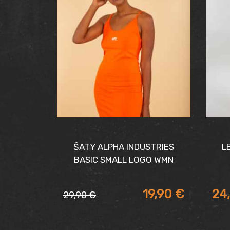
ŠATY ALPHA INDUSTRIES
L
BASIC SMALL LOGO WMN
19,90
€
24
29,90
€
Pôvodná
Aktuálna
cena
cena