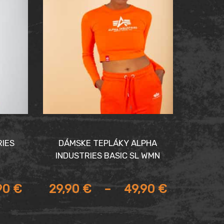
RIES
DÁMSKE TEPLÁKY ALPHA
INDUSTRIES BASIC SL WMN
90
€
29,90
€
–
49,90
€
Price
range: