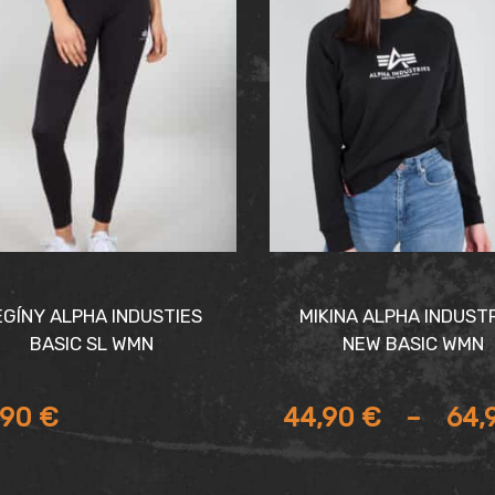
EGÍNY ALPHA INDUSTIES
MIKINA ALPHA INDUST
BASIC SL WMN
NEW BASIC WMN
,90
€
44,90
€
–
64,
Price
range: