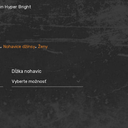
in Hyper Bright
,
,
e
Nohavice džínsy
Ženy
Dĺžka nohavíc