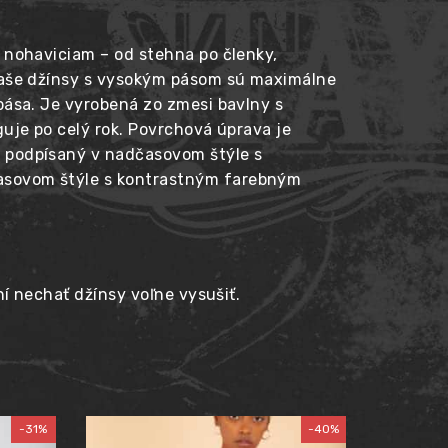
 nohaviciam – od stehna po členky,
 Naše džínsy s vysokým pásom sú maximálne
pása. Je vyrobená zo zmesi bavlny s
uje po celý rok. Povrchová úprava je
e podpísaný v nadčasovom štýle s
časovom štýle s kontrastným farebným
ní nechať džínsy voľne vysušiť.
-31%
-40%