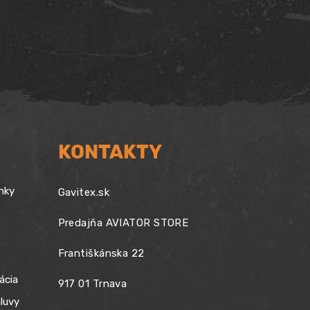
29,90 €
through
49,90 €
KONTAKTY
nky
Gavitex.sk
Predajňa AVIATOR STORE
Františkánska 22
ácia
917 01 Trnava
luvy