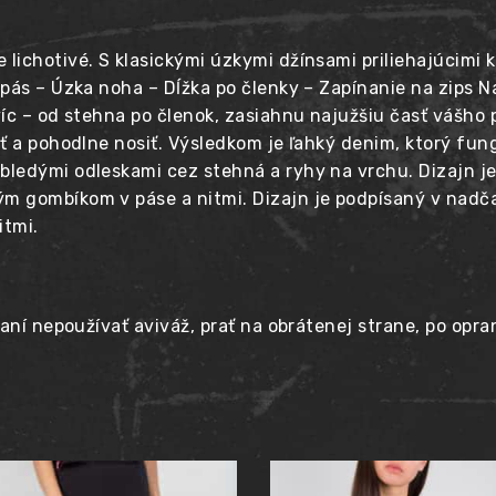
ichotivé. S klasickými úzkymi džínsami priliehajúcimi k
 pás – Úzka noha – Dĺžka po členky – Zapínanie na zips
íc – od stehna po členok, zasiahnu najužšiu časť vášho 
ť a pohodlne nosiť. Výsledkom je ľahký denim, ktorý fung
ledými odleskami cez stehná a ryhy na vrchu. Dizajn j
m gombíkom v páse a nitmi. Dizajn je podpísaný v nad
itmi.
aní nepoužívať aviváž, prať na obrátenej strane, po opra