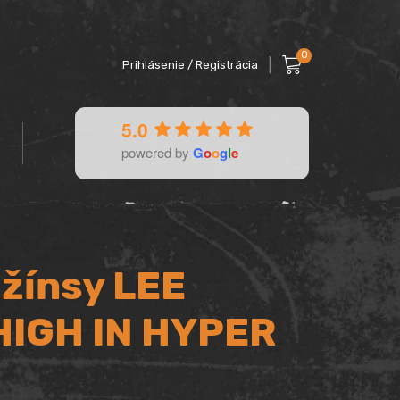
0
Prihlásenie / Registrácia
5.0
powered by
G
o
o
g
l
e
žínsy LEE
 HIGH IN HYPER