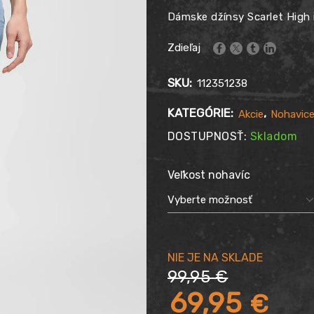
Dámske džínsy Scarlet High 
Zdieľaj
SKU:
112351238
KATEGÓRIE:
,
Akcie
Nohavic
DOSTUPNOSŤ:
Skladom
Veľkost nohavíc
99,95
€
Pôvodná
69,95
€