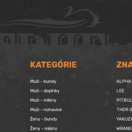
bola:
je:
29,90 €.
19,90 €.
KATEGÓRIE
ZN
Muži - bundy
ALPHA 
Muži - doplnky
LEE
Muži - mikiny
PITBUL
Muži - nohavice
THOR S
Ženy - bundy
YAKUZ
Ženy - mikiny
WRANG