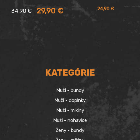
Aktuálna
Pôvodná
24,90
€
29,90
€
34,90
€
cena
cena
je:
bola:
29,90 €.
34,90 €.
KATEGÓRIE
Muži - bundy
Muži - doplnky
Muži - mikiny
Muži - nohavice
Ženy - bundy