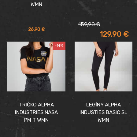
WMN
Pôvodná
Aktuálna
159,90
€
cena
cena
26,90
€
129,90
€
bola:
je:
159,90 €.
129,90 €.
-14%
TRIČKO ALPHA
LEGÍNY ALPHA
INDUSTRIES NASA
INDUSTIES BASIC SL
PM T WMN
WMN