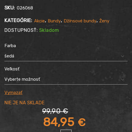
SKU:
G26068
KATEGÓRIE:
,
,
,
Akcie
Bundy
Džínsové bundy
Ženy
DOSTUPNOSŤ:
Skladom
Farba
Veľkosť
Vymazať
99,90
€
Pôvodná
84,95
€