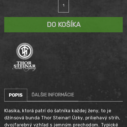
množstvo
cena
Aktuálna
Bunda
THOR
bola:
cena
STEINAR
DO KOŠÍKA
Skara
99,90 €.
je:
84,95 €.
ĎALŠIE INFORMÁCIE
POPIS
Klasika, ktorá patrí do šatníka každej ženy, to je
džínsová bunda Thor Steinar! Úzky, priliehavý strih,
dvojfarebný vzhľad s jemným prechodom. Typické