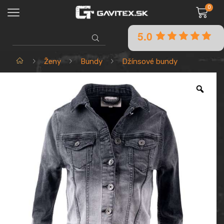
0
5.0
SEARCH
INPUT
Domov
Ženy
Bundy
Džínsové bundy