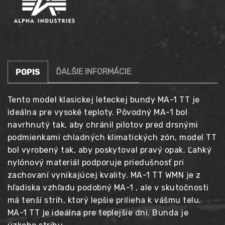
99,90 €.
oranžová
ĎALŠIE INFORMÁCIE
POPIS
Tento model klasickej leteckej bundy MA-1 TT je
ideálna pre vysoké teploty. Pôvodný MA-1 bol
navrhnutý tak, aby chránil pilotov pred drsnými
podmienkami chladných klimatických zón, model TT
bol vyrobený tak, aby poskytoval pravý opak. Ľahký
nylónový materiál podporuje priedušnosť pri
zachovaní vynikajúcej kvality. MA-1 TT WMN je z
hľadiska vzhľadu podobný MA-1 , ale v skutočnosti
má tenší strih, ktorý lepšie prilieha k vášmu telu.
MA-1 TT je ideálna pre teplejšie dni. Bunda je