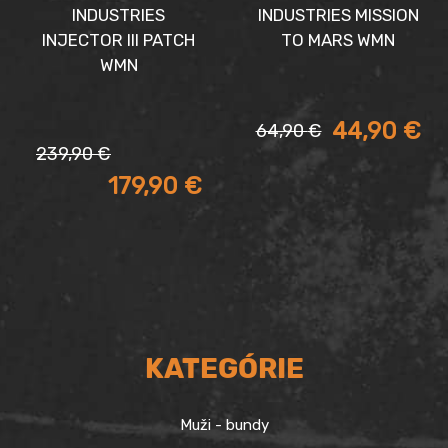
INDUSTRIES
INDUSTRIES MISSION
INJECTOR III PATCH
TO MARS WMN
WMN
Aktuálna
Pôvodná
44,90
€
64,90
€
cena
cena
Pôvodná
Aktuálna
239,90
€
je:
bola:
cena
cena
179,90
€
44,90 €.
64,90 €.
bola:
je:
239,90 €.
179,90 €.
KATEGÓRIE
Muži - bundy