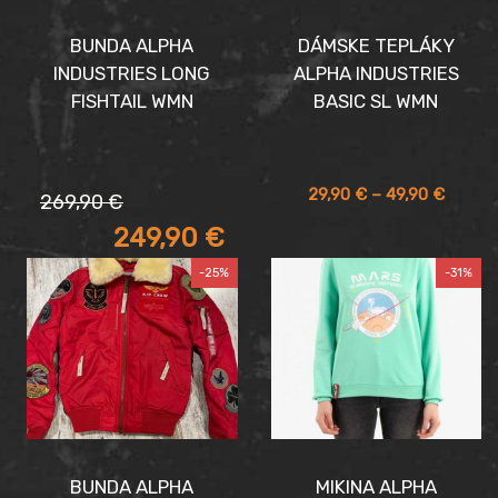
BUNDA ALPHA
DÁMSKE TEPLÁKY
INDUSTRIES LONG
ALPHA INDUSTRIES
FISHTAIL WMN
BASIC SL WMN
Pôvodná
Aktuálna
Price
29,90
€
–
49,90
€
269,90
€
cena
cena
range:
249,90
€
bola:
je:
29,90 
269,90 €.
249,90 €.
throug
-25%
-31%
49,90 
BUNDA ALPHA
MIKINA ALPHA