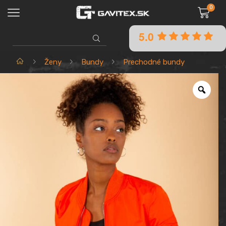
0
5.0
SEARCH
INPUT
Domov
Ženy
Bundy
Prechodné bundy