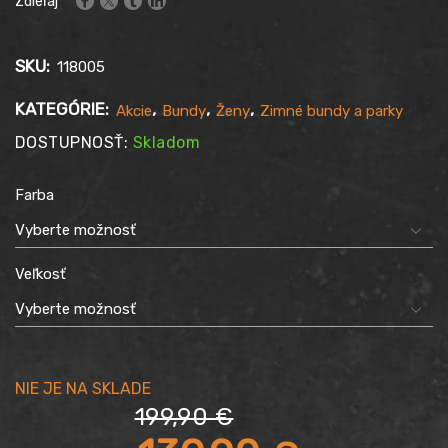
Zdieľaj
SKU:
118005
KATEGÓRIE:
,
,
,
Akcie
Bundy
Ženy
Zimné bundy a parky
DOSTUPNOSŤ:
Skladom
Farba
Veľkosť
199,90
€