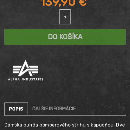
Pôvodná
139,90
€
množstvo
cena
Aktuálna
Bunda
ALPHA
bola:
cena
INDUSTRIES
DO KOŠÍKA
MA-
199,90 €.
1
je:
OS
Hooded
139,90 €.
Wmn
ĎALŠIE INFORMÁCIE
POPIS
Dámska bunda bomberového strihu s kapucňou. Dve