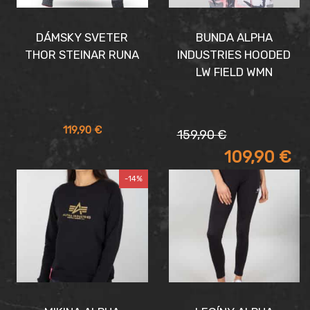
DÁMSKY SVETER
BUNDA ALPHA
THOR STEINAR RUNA
INDUSTRIES HOODED
LW FIELD WMN
Pôvodná
Aktuálna
119,90
€
159,90
€
cena
cena
109,90
€
bola:
je:
159,90 €.
109,90 €.
-14%