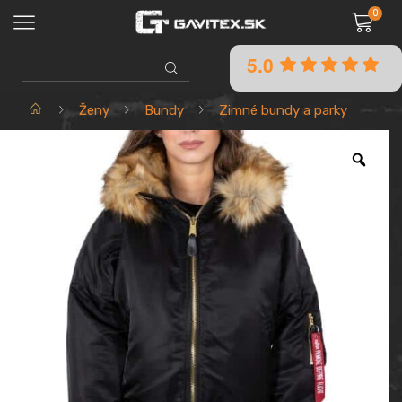
0
5.0
SEARCH
INPUT
Domov
Ženy
Bundy
Zimné bundy a parky