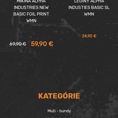
MIKINA ALPHA
LEGÍNY ALPHA
INDUSTRIES NEW
INDUSTIES BASIC SL
BASIC FOIL PRINT
WMN
WMN
24,90
€
Aktuálna
Pôvodná
59,90
€
69,90
€
cena
cena
je:
bola:
59,90 €.
69,90 €.
KATEGÓRIE
Muži - bundy